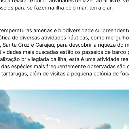
ca relaxar e curtir atividades de lazer ao ar livre. V
seios para se fazer na ilha pelo mar, terra e ar.
temperaturas amenas e biodiversidade surpreendent
ática de diversas atividades náuticas, como mergulh
, Santa Cruz e Garajau, para descobrir a riqueza do
atividades mais buscadas estão os passeios de barco
lização privilegiada da ilha, esta é uma atividade re
 das espécies mais frequentemente observadas são g
e tartarugas, além de visitas a pequena colônia de fo