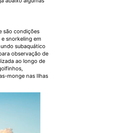
eja abaixo algumas
e são condições
o e snorkeling em
 mundo subaquático
 para observação de
alizada ao longo de
olfinhos,
cas-monge nas Ilhas