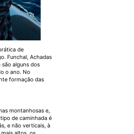
prática de
go. Funchal, Achadas
o são alguns dos
do o ano. No
ante formação das
lhas montanhosas e,
e tipo de caminhada é
, e não verticais, à
 mais altos, os