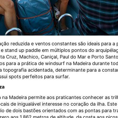
ação reduzida e ventos constantes são ideais para a 
e stand up paddle em múltiplos pontos do arquipéla
ta Cruz, Machico, Caniçal, Paul do Mar e Porto Sant
os para a prática de windsurf na Madeira durante to
ua topografia acidentada, determinante para a const
sui spots perfeitos para surfar.
za
 na Madeira permite aos praticantes conhecer as tri
ocais de inigualável interesse no coração da ilha. Est
lio de dois bastões orientados com as pontas para trás
zero aos 1.862 metros de altitude, da costa aos picos