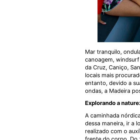
Mar tranquilo, ondul
canoagem, windsurf 
da Cruz, Caniço, San
locais mais procurad
entanto, devido a s
ondas, a Madeira pos
Explorando a nature
A caminhada nórdica
dessa maneira, ir a l
realizado com o auxí
frente do corpo. Do 