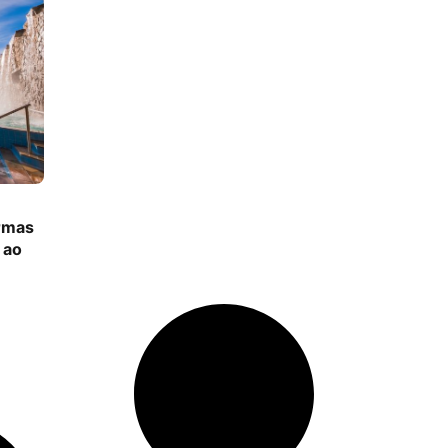
ermas
 ao