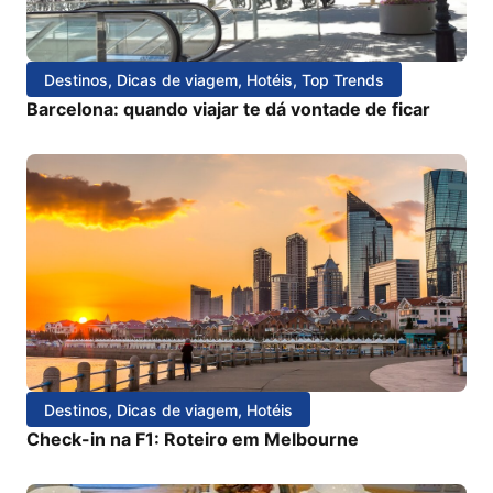
Destinos
,
Dicas de viagem
,
Hotéis
,
Top Trends
Barcelona: quando viajar te dá vontade de ficar
Destinos
,
Dicas de viagem
,
Hotéis
Check-in na F1: Roteiro em Melbourne