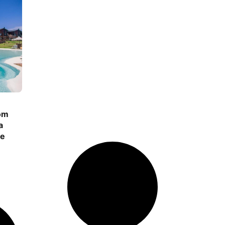
om
a
te